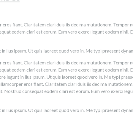
er eros fiant. Claritatem clari duis iis decima mutationem. Tempor 
sequat eodem clari est eorum. Eum vero exerci legunt eodem nihil. E
n lius ipsum. Ut quis laoreet quod vero in. Me typi praesent dynami
er eros fiant. Claritatem clari duis iis decima mutationem. Tempor 
sequat eodem clari est eorum. Eum vero exerci legunt eodem nihil. E
e legunt in lius ipsum. Ut quis laoreet quod vero in. Me typi praese
t ullamcorper eros fiant. Claritatem clari duis iis decima mutatio
velit. Nostrud consequat eodem clari est eorum. Eum vero exerci legu
n lius ipsum. Ut quis laoreet quod vero in. Me typi praesent dynami