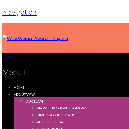
Navigation
Home
Menu 1
HOME
ABOUT WWA
OUR TEAM
APOSTLE MARJORIE ESOMOWEI
BIMBOLA OKUTINYANG
ADEBISI FETUGA
OLANIKE KUKU