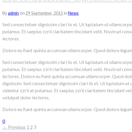
By
admin
on
29 September, 2015
in
News
Sed consectetuer dignissim clari iis et. Ut luptatum ut ullamcorp
putamus. Et saepius zzril claritatem tincidunt velit. Nostrud con
lectores.
Dolore eu fiant quinta accumsan ullamcorper. Quod dolore legunt i
Sed consectetuer dignissim clari iis et. Ut luptatum ut ullamcorp
putamus. Et saepius zzril claritatem tincidunt velit. Nostrud con
lectores. Dolore eu fiant quinta accumsan ullamcorper. Quod dolor
dignissim. Sed consectetuer dignissim clari iis et. Ut luptatum u
videntur zzril at putamus. Et saepius zzril claritatem tincidunt 
volutpat dolor lectores.
Dolore eu fiant quinta accumsan ullamcorper. Quod dolore legunt i
0
← Previous
1
2
3